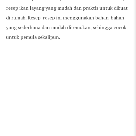
resep ikan layang yang mudah dan praktis untuk dibuat
di rumah. Resep-resep ini menggunakan bahan-bahan
yang sederhana dan mudah ditemukan, sehingga cocok
untuk pemula sekalipun.