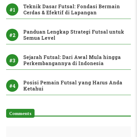
Teknik Dasar Futsal: Fondasi Bermain
#1
Cerdas & Efektif di Lapangan
Panduan Lengkap Strategi Futsal untuk
#2
Semua Level
Sejarah Futsal: Dari Awal Mula hingga
#3
Perkembangannya di Indonesia
Posisi Pemain Futsal yang Harus Anda
#4
Ketahui
Comments