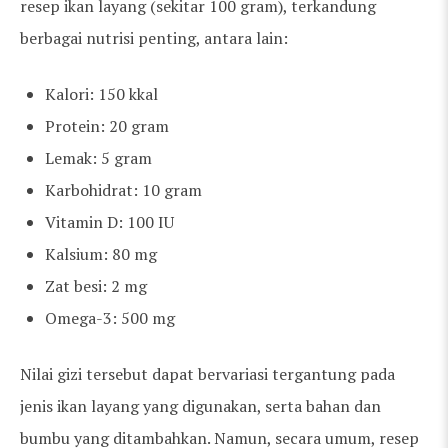
resep ikan layang (sekitar 100 gram), terkandung
berbagai nutrisi penting, antara lain:
Kalori: 150 kkal
Protein: 20 gram
Lemak: 5 gram
Karbohidrat: 10 gram
Vitamin D: 100 IU
Kalsium: 80 mg
Zat besi: 2 mg
Omega-3: 500 mg
Nilai gizi tersebut dapat bervariasi tergantung pada
jenis ikan layang yang digunakan, serta bahan dan
bumbu yang ditambahkan. Namun, secara umum, resep