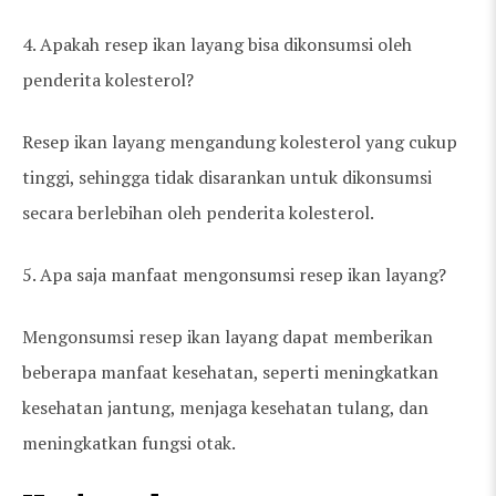
4. Apakah resep ikan layang bisa dikonsumsi oleh
penderita kolesterol?
Resep ikan layang mengandung kolesterol yang cukup
tinggi, sehingga tidak disarankan untuk dikonsumsi
secara berlebihan oleh penderita kolesterol.
5. Apa saja manfaat mengonsumsi resep ikan layang?
Mengonsumsi resep ikan layang dapat memberikan
beberapa manfaat kesehatan, seperti meningkatkan
kesehatan jantung, menjaga kesehatan tulang, dan
meningkatkan fungsi otak.