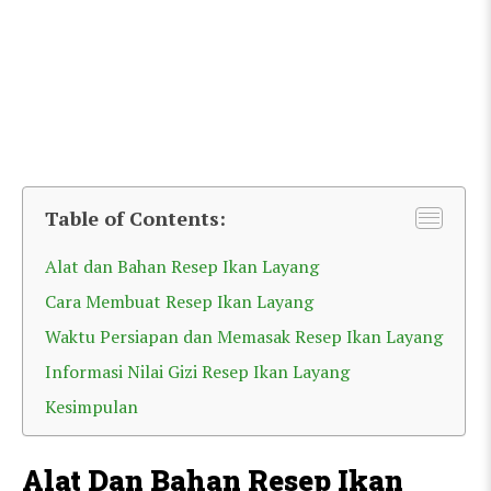
Table of Contents:
Alat dan Bahan Resep Ikan Layang
Cara Membuat Resep Ikan Layang
Waktu Persiapan dan Memasak Resep Ikan Layang
Informasi Nilai Gizi Resep Ikan Layang
Kesimpulan
Alat Dan Bahan Resep Ikan