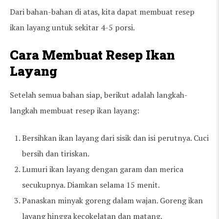
Dari bahan-bahan di atas, kita dapat membuat resep
ikan layang untuk sekitar 4-5 porsi.
Cara Membuat Resep Ikan
Layang
Setelah semua bahan siap, berikut adalah langkah-
langkah membuat resep ikan layang:
Bersihkan ikan layang dari sisik dan isi perutnya. Cuci
bersih dan tiriskan.
Lumuri ikan layang dengan garam dan merica
secukupnya. Diamkan selama 15 menit.
Panaskan minyak goreng dalam wajan. Goreng ikan
layang hingga kecokelatan dan matang.