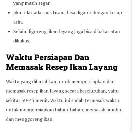
yang masih segar.
Jika tidak ada saus tiram, bisa diganti dengan kecap
asin.
Selain digoreng, ikan layang juga bisa dibakar atau
dikukus.
Waktu Persiapan Dan
Memasak Resep Ikan Layang
Waktu yang dibutuhkan untuk mempersiapkan dan
memasak resep ikan layang secara keseluruhan, yaitu
sekitar 30-45 menit. Waktu ini sudah termasuk waktu
untuk mempersiapkan bahan-bahan, memasak bumbu,
dan menggoreng ikan.