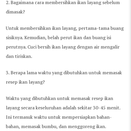
2. Bagaimana cara membersihkan ikan layang sebelum
dimasak?
Untuk membersihkan ikan layang, pertama-tama buang
sisiknya. Kemudian, belah perut ikan dan buang isi
perutnya. Cuci bersih ikan layang dengan air mengalir
dan tiriskan.
3. Berapa lama waktu yang dibutuhkan untuk memasak
resep ikan layang?
Waktu yang dibutuhkan untuk memasak resep ikan
layang secara keseluruhan adalah sekitar 30-45 menit.
Ini termasuk waktu untuk mempersiapkan bahan-
bahan, memasak bumbu, dan menggoreng ikan.