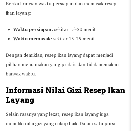
Berikut rincian waktu persiapan dan memasak resep
ikan layang:
Waktu persiapan:
sekitar 15-20 menit
Waktu memasak:
sekitar 15-25 menit
Dengan demikian, resep ikan layang dapat menjadi
pilihan menu makan yang praktis dan tidak memakan
banyak waktu.
Informasi Nilai Gizi Resep Ikan
Layang
Selain rasanya yang lezat, resep ikan layang juga
memiliki nilai gizi yang cukup baik. Dalam satu porsi