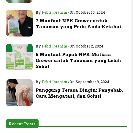
By
Febri Ibrahim
>
On October 10, 2024
7 Manfaat NPK Grower untuk
Tanaman yang Perlu Anda Ketahui
By
Febri Ibrahim
>
On October 2, 2024
5 Manfaat Pupuk NPK Mutiara
Grower untuk Tanaman yang Lebih
Sehat
By
Febri Ibrahim
>
On September 9, 2024
Punggung Terasa Dingin: Penyebab,
Cara Mengatasi, dan Solusi
Recent Posts