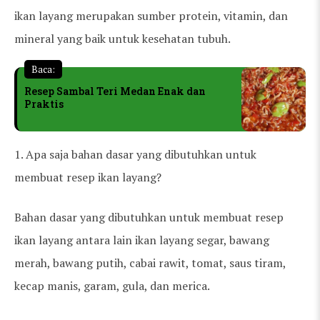
ikan layang merupakan sumber protein, vitamin, dan
mineral yang baik untuk kesehatan tubuh.
Baca:
Resep Sambal Teri Medan Enak dan
Praktis
1. Apa saja bahan dasar yang dibutuhkan untuk
membuat resep ikan layang?
Bahan dasar yang dibutuhkan untuk membuat resep
ikan layang antara lain ikan layang segar, bawang
merah, bawang putih, cabai rawit, tomat, saus tiram,
kecap manis, garam, gula, dan merica.