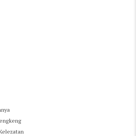
nnya
elengkeng
Kelezatan