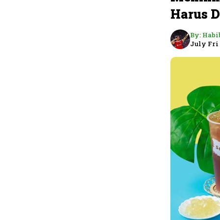
Harus D
By:
Habi
July Fri