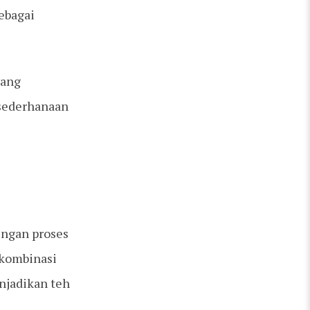
ebagai
yang
sederhanaan
engan proses
 kombinasi
njadikan teh