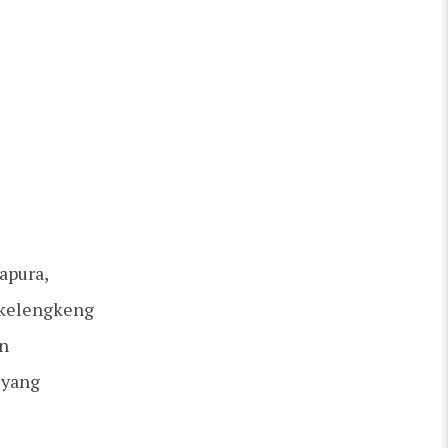
apura,
 kelengkeng
an
 yang