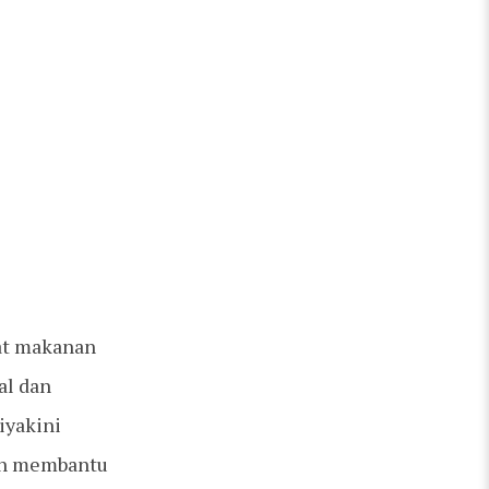
sat makanan
al dan
iyakini
dan membantu