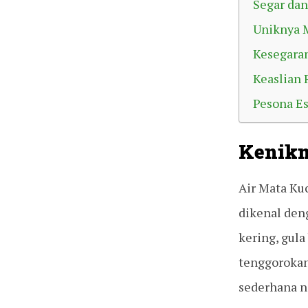
Segar da
Uniknya 
Kesegaran
Keaslian 
Pesona Es
Kenikm
Air Mata Kuc
dikenal den
kering, gul
tenggorokan
sederhana 