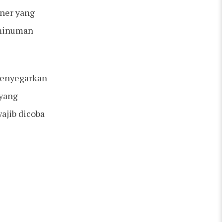
ner yang
 minuman
menyegarkan
 yang
ajib dicoba