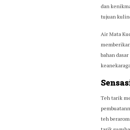
dan kenikma
tujuan kulin
Air Mata Ku
memberikan
bahan dasar
keanekaraga
Sensas
Teh tarik m
pembuatannya
teh berarom
tarik suguh