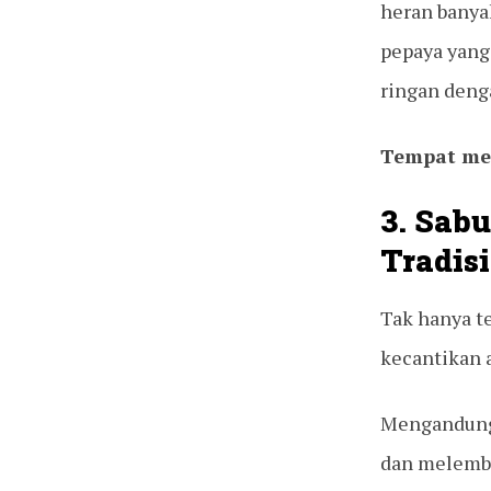
heran banya
pepaya yang 
ringan denga
Tempat me
3. Sab
Tradis
Tak hanya t
kecantikan a
Mengandung 
dan melembu