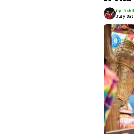
By:
Habi
July Sat