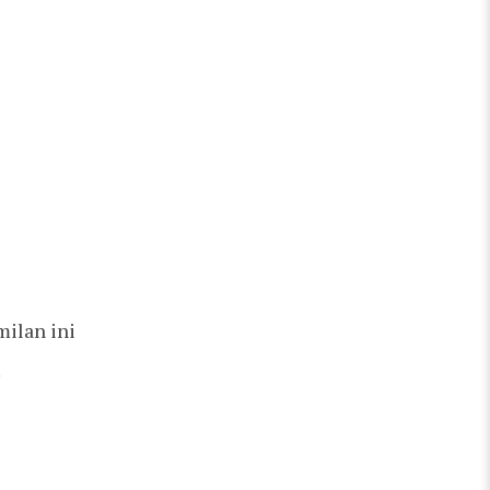
ilan ini
!