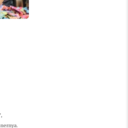
,
inernya.