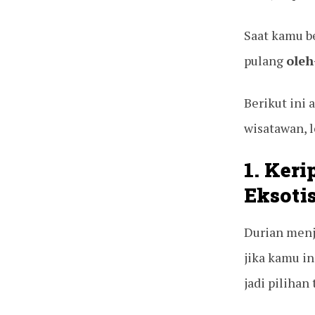
Saat kamu b
pulang
oleh
Berikut ini 
wisatawan, 
1. Ker
Eksoti
Durian menj
jika kamu in
jadi pilihan 