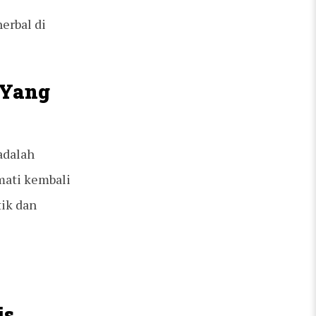
erbal di
 Yang
adalah
mati kembali
ik dan
is