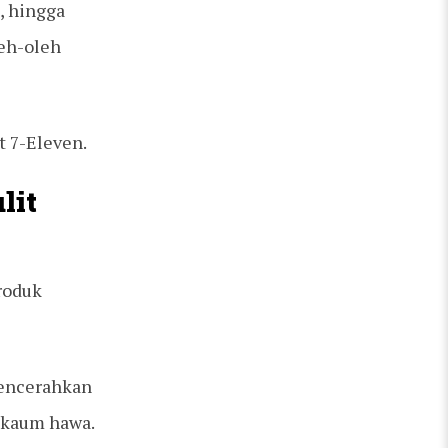
, hingga
leh-oleh
 7-Eleven.
lit
roduk
mencerahkan
a kaum hawa.