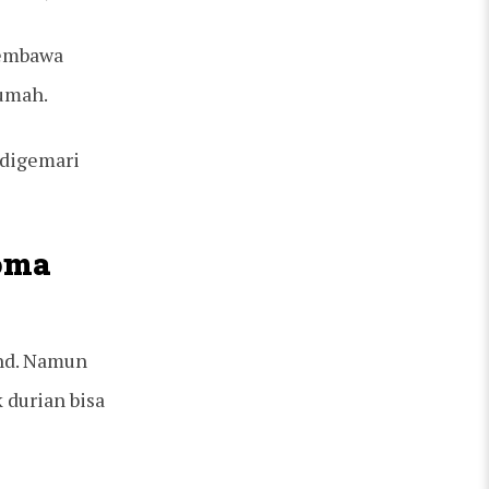
membawa
rumah.
 digemari
roma
and. Namun
 durian bisa