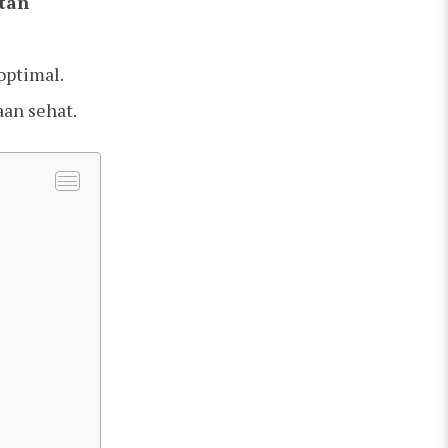
tan
optimal.
an sehat.