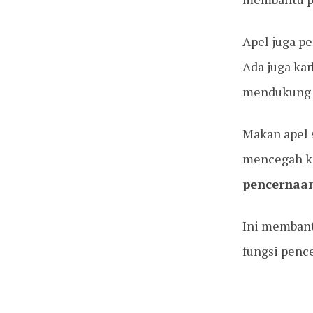
Apel juga p
Ada juga kar
mendukun
Makan apel s
mencegah k
pencernaan
Ini membant
fungsi pence