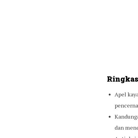
Ringkas
Apel kay
pencerna
Kandunga
dan menc