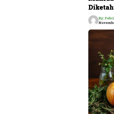
Diketah
By:
Febr
Novembe