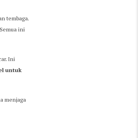
dan tembaga.
. Semua ini
r. Ini
el untuk
sa menjaga