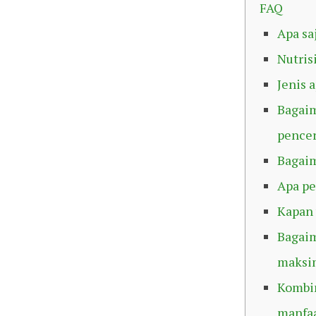
FAQ
Apa sa
Nutris
Jenis 
Bagaim
pence
Bagai
Apa pe
Kapan 
Bagai
maksi
Kombin
manfa