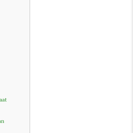
aat
an