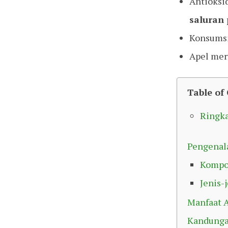
Antioksi
saluran
Konsumsi
Apel mer
Table of
Ringk
Pengenal
Kompos
Jenis-
Manfaat 
Kandunga