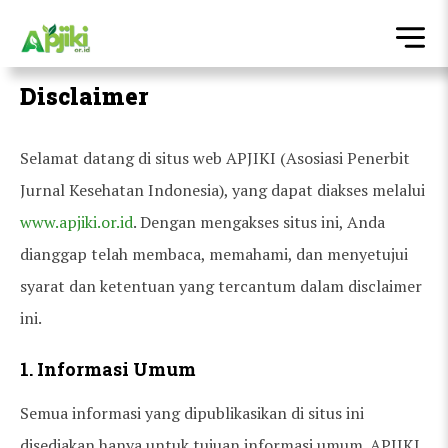
Disclaimer
Selamat datang di situs web APJIKI (Asosiasi Penerbit
Jurnal Kesehatan Indonesia), yang dapat diakses melalui
www.apjiki.or.id
. Dengan mengakses situs ini, Anda
dianggap telah membaca, memahami, dan menyetujui
syarat dan ketentuan yang tercantum dalam disclaimer
ini.
1. Informasi Umum
Semua informasi yang dipublikasikan di situs ini
disediakan hanya untuk tujuan informasi umum. APJIKI