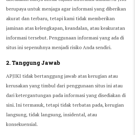
berupaya untuk menjaga agar informasi yang diberikan
akurat dan terbaru, tetapi kami tidak memberikan
jaminan atas kelengkapan, keandalan, atau keakuratan
informasi tersebut. Penggunaan informasi yang ada di
situs ini sepenuhnya menjadi risiko Anda sendiri.
2. Tanggung Jawab
APJIKI tidak bertanggung jawab atas kerugian atau
kerusakan yang timbul dari penggunaan situs ini atau
dari ketergantungan pada informasi yang disediakan di
sini. Ini termasuk, tetapi tidak terbatas pada, kerugian
langsung, tidak langsung, insidental, atau
konsekuensial.